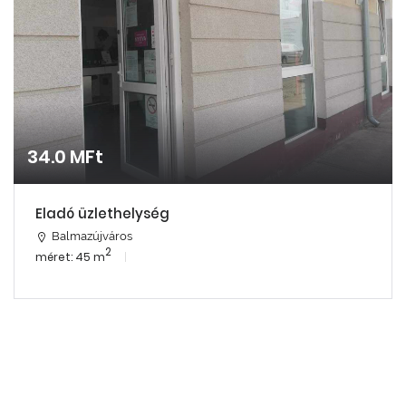
34.0 MFt
Eladó üzlethelység
Balmazújváros
2
méret: 45 m