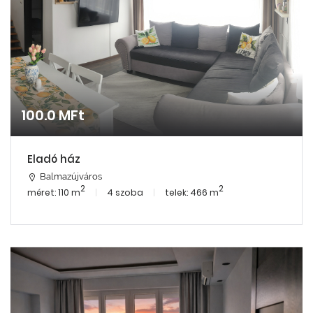
100.0 MFt
Eladó ház
Balmazújváros
2
2
méret: 110 m
4 szoba
telek: 466 m