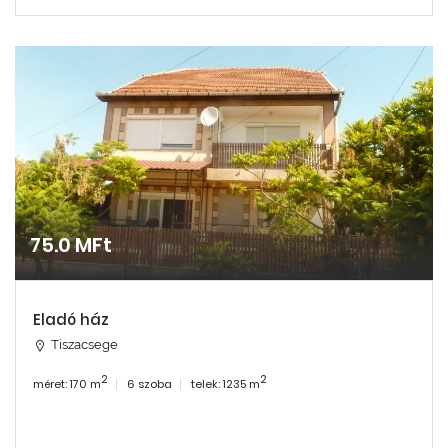
75.0 MFt
Eladó ház
Tiszacsege
2
2
méret: 170 m
6 szoba
telek: 1235 m