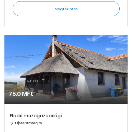
Megtekintés
75.0 MFt
Eladó mezőgazdasági
Újszentmargita