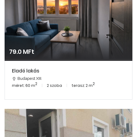
79.0 MFt
Eladó lakás
Budapest XIII.
2
2
méret: 60 m
2 szoba
terasz: 2 m