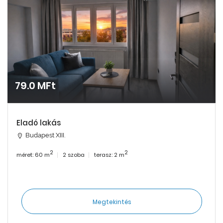
79.0 MFt
Eladó lakás
Budapest XIII.
2
2
méret: 60 m
2 szoba
terasz: 2 m
Megtekintés