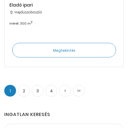
Eladó ipari
Hajdúszoboszló
2
méret: 300 m
Megtekintés
1
2
3
4
>
>>
INGATLAN KERESÉS