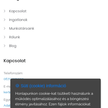
Kapcsolat
Ingatlanok
Munkatársaink
Rólunk
Blog
Kapcsolat
Telefonszám:
06704071990
🍪 Süti (cookie) információ
E-mail:
kertesznemargo.ingatlan@gmail.com
Honlapunkon cookie-kat (sütiket) használunk a
működés optimalizálásához és a böngészési
Egyéb:
élmény javításához. Ezen fájlok információkat
Adatvédelem