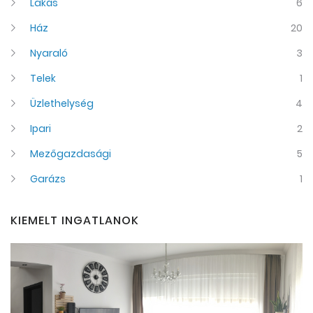
Lakás
6
Ház
20
Nyaraló
3
Telek
1
Üzlethelység
4
Ipari
2
Mezőgazdasági
5
Garázs
1
KIEMELT INGATLANOK