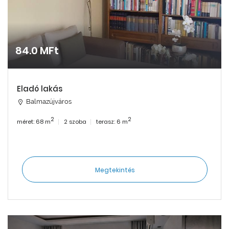
84.0 MFt
Eladó lakás
Balmazújváros
2
2
méret: 68 m
2 szoba
terasz: 6 m
Megtekintés