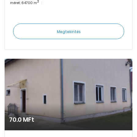
2
méret: 64700 m
Megtekintés
70.0 MFt