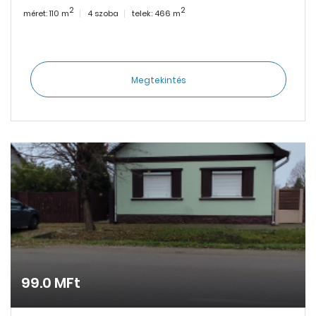
2
2
méret: 110 m
4 szoba
telek: 466 m
Megtekintés
99.0 MFt