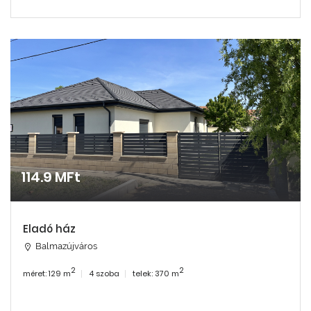
114.9 MFt
Eladó ház
Balmazújváros
2
2
méret: 129 m
4 szoba
telek: 370 m