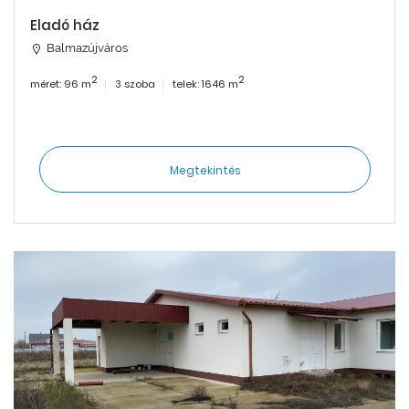
Eladó ház
Balmazújváros
2
2
méret: 96 m
3 szoba
telek: 1646 m
Megtekintés