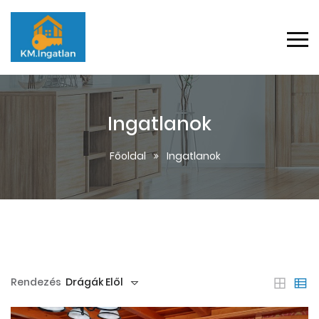
Ingatlanok
Főoldal
Ingatlanok
Rendezés
Drágák Elől