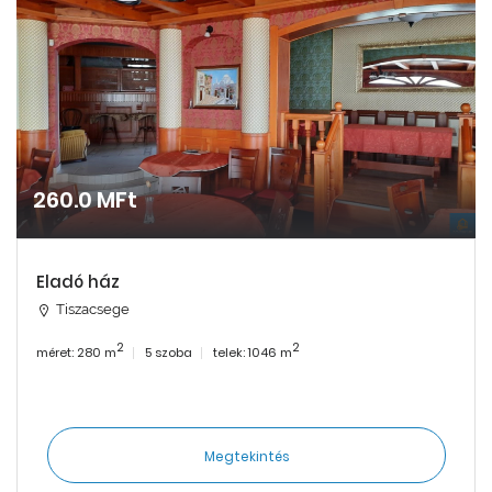
260.0 MFt
Eladó ház
Tiszacsege
2
2
méret: 280 m
5 szoba
telek: 1046 m
Megtekintés