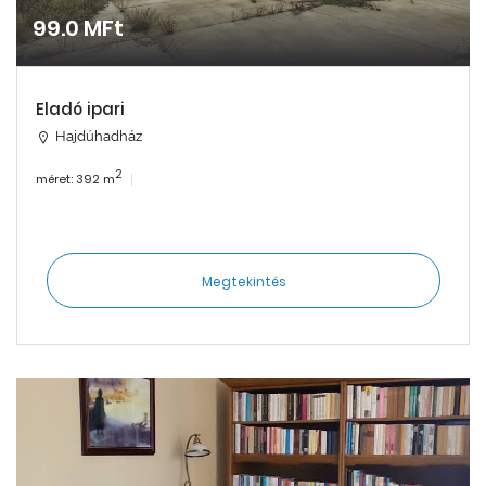
99.0 MFt
Eladó ipari
Hajdúhadház
2
méret: 392 m
Megtekintés