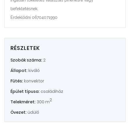
ingatlan tökéletes választás pihenésre vagy
befektetésnek.
Érdeklődni 06704071990
RÉSZLETEK
Szobák száma:
2
Állapot:
kiváló
Fűtés:
konvektor
Épület típusa:
családiház
2
Telekméret:
300 m
Övezet:
üdülő