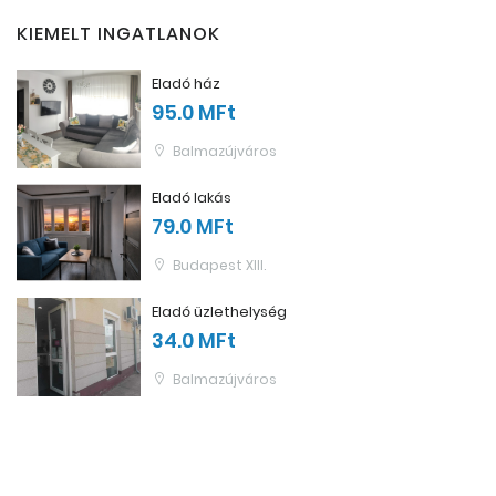
KIEMELT INGATLANOK
Eladó ház
95.0 MFt
Balmazújváros
Eladó lakás
79.0 MFt
Budapest XIII.
Eladó üzlethelység
34.0 MFt
Balmazújváros