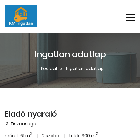
Ingatlan adatlap
Főoldal
Ingatlan adatlap
Eladó nyaraló
Tiszacsege
2
2
méret: 61 m
2 szoba
telek: 300 m