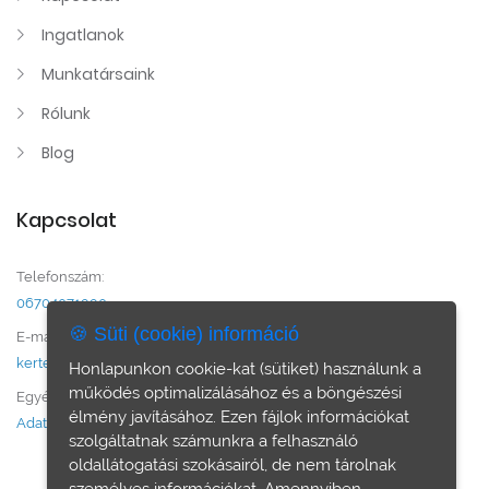
Ingatlanok
Munkatársaink
Rólunk
Blog
Kapcsolat
Telefonszám:
06704071990
🍪 Süti (cookie) információ
E-mail:
kertesznemargo.ingatlan@gmail.com
Honlapunkon cookie-kat (sütiket) használunk a
működés optimalizálásához és a böngészési
Egyéb:
élmény javításához. Ezen fájlok információkat
Adatvédelem
szolgáltatnak számunkra a felhasználó
oldallátogatási szokásairól, de nem tárolnak