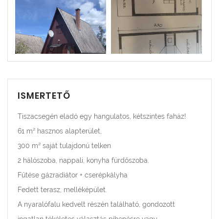
ISMERTETŐ
Tiszacsegén eladó egy hangulatos, kétszintes faház!
61 m² hasznos alapterület,
300 m² saját tulajdonú telken
2 hálószoba, nappali, konyha fürdőszoba.
Fűtése gázradiátor + cserépkályha
Fedett terasz, melléképület.
A nyaralófalu kedvelt részén található, gondozott