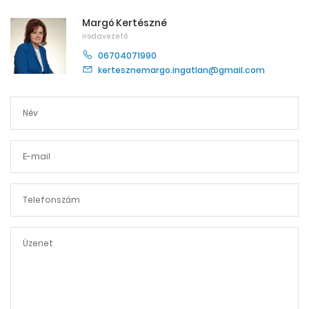
Margó Kertészné
irodavezető
06704071990
kertesznemargo.ingatlan@gmail.com