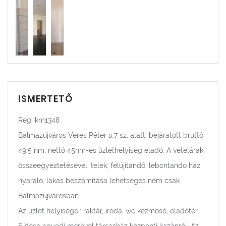
ISMERTETŐ
Reg: km1348
Balmazújváros Veres Péter u.7 sz. alatti bejáratott bruttó
49,5 nm, nettó 45nm-es üzlethelyiség eladó. A vételárak
összeegyeztetésével, telek, felújítandó, lebontandó ház,
nyaraló, lakás beszámítása lehetséges nem csak
Balmazújvárosban.
Az üzlet helyiségei: raktár, iroda, wc kézmosó, eladótér.