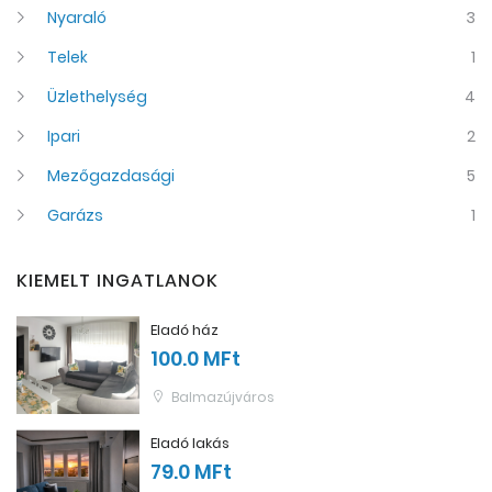
Nyaraló
3
Telek
1
Üzlethelység
4
Ipari
2
Mezőgazdasági
5
Garázs
1
KIEMELT INGATLANOK
Eladó ház
100.0 MFt
Balmazújváros
Eladó lakás
79.0 MFt