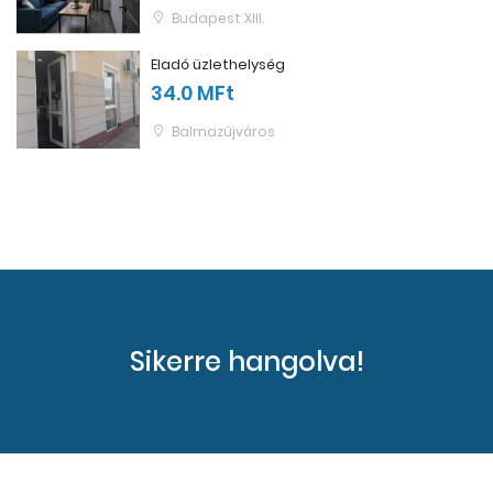
Budapest XIII.
Eladó üzlethelység
34.0 MFt
Balmazújváros
Sikerre hangolva!