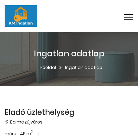
Ingatlan adatlap
Főoldal
Ingatlan adatlap
Eladó üzlethelység
Balmazújváros
2
méret: 45 m