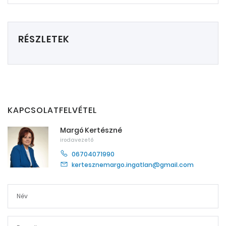
RÉSZLETEK
KAPCSOLATFELVÉTEL
Margó Kertészné
irodavezető
06704071990
kertesznemargo.ingatlan@gmail.com